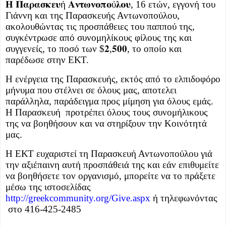
𝚮
𝚷𝛂𝛒𝛂𝛔𝛋𝛆𝛖
ή
𝚨𝛎𝛕𝛚𝛎𝛐𝛑𝛐
ύ
𝛌𝛐𝛖
, 16 ετών, εγγονή του
Γιάννη και της Παρασκευής Αντωνοπούλου,
ακολουθώντας τις προσπάθειες του παππού της,
συγκέντρωσε από συνομηλίκους φίλους της και
συγγενείς, το ποσό των $
𝟐
,
𝟓𝟎𝟎
, το οποίο και
παρέδωσε στην ΕΚΤ.
Η ενέργεια της Παρασκευής, εκτός από το ελπιδοφόρο
μήνυμα που στέλνει σε όλους μας, αποτελει
παράλληλα, παράδειγμα προς μίμηση
για
όλους εμάς.
Η Παρασκευή
προτρέπει όλους τους συνομήλικους
της να βοηθήσουν και να στηρίξουν την
Κοινότητά
μας
.
Η ΕΚΤ ευχαριστεί τη Παρασκευή Αντωνοπούλου γιά
τη
ν
αξιέπαινη αυτή
προσπάθει
ά
της
και ε
άν επιθυμείτε
να βοηθήσετε τ
ον οργανισμό,
μπορείτε να το πράξετε
μέσω τη
ς
ιστοσελίδας
http://greekcommunity.org/Give.aspx
ή τηλεφων
όντας
στο 416-425-2485