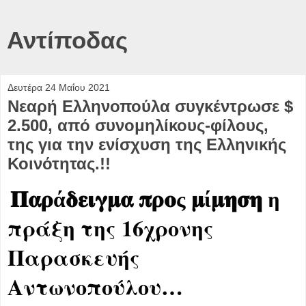
Αντίποδας
Δευτέρα 24 Μαΐου 2021
Νεαρή Ελληνοπούλα συγκέντρωσε $
2.500, από συνομηλίκους-φίλους,
της για την ενίσχυση της Ελληνικής
Κοινότητας.!!
η
𝚷𝛂𝛒
ά
𝛅𝛆𝛊𝛄𝛍𝛂
𝛑𝛒𝛐
ς
𝛍
ί
𝛍𝛈𝛔𝛈
πράξη της 16χρονης
Παρασκευής
Αντωνοπούλου…